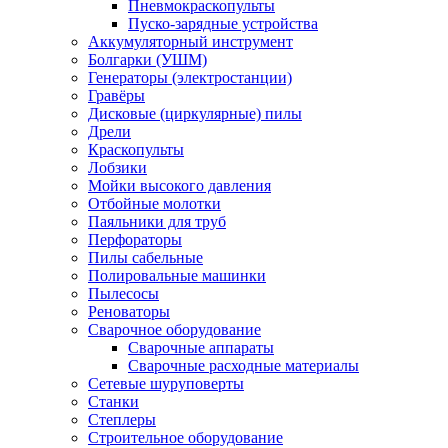
Пневмокраскопульты
Пуско-зарядные устройства
Аккумуляторный инструмент
Болгарки (УШМ)
Генераторы (электростанции)
Гравёры
Дисковые (циркулярные) пилы
Дрели
Краскопульты
Лобзики
Мойки высокого давления
Отбойные молотки
Паяльники для труб
Перфораторы
Пилы сабельные
Полировальные машинки
Пылесосы
Реноваторы
Сварочное оборудование
Сварочные аппараты
Сварочные расходные материалы
Сетевые шуруповерты
Станки
Степлеры
Строительное оборудование