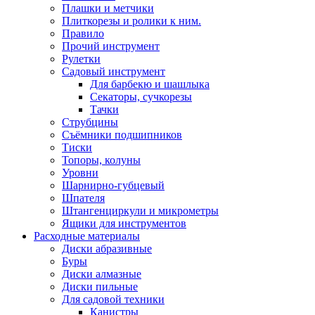
Плашки и метчики
Плиткорезы и ролики к ним.
Правило
Прочий инструмент
Рулетки
Садовый инструмент
Для барбекю и шашлыка
Секаторы, сучкорезы
Тачки
Струбцины
Съёмники подшипников
Тиски
Топоры, колуны
Уровни
Шарнирно-губцевый
Шпателя
Штангенциркули и микрометры
Ящики для инструментов
Расходные материалы
Диски абразивные
Буры
Диски алмазные
Диски пильные
Для садовой техники
Канистры