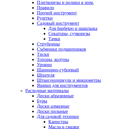
Плиткорезы и ролики к ним.
Правило
Прочий инструмент
Рулетки
Садовый инструмент
Для барбекю и шашлыка
Секаторы, сучкорезы
Тачки
Струбцины
Съёмники подшипников
Тиски
Топоры, колуны
Уровни
Шарнирно-губцевый
Шпателя
Штангенциркули и микрометры
Ящики для инструментов
Расходные материалы
Диски абразивные
Буры
Диски алмазные
Диски пильные
Для садовой техники
Канистры
Масла и смазки