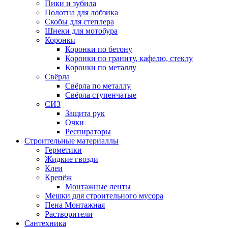
Пики и зубила
Полотна для лобзика
Скобы для степлера
Шнеки для мотобура
Коронки
Коронки по бетону
Коронки по граниту, кафелю, стеклу
Коронки по металлу
Свёрла
Свёрла по металлу
Свёрла ступенчатые
СИЗ
Защита рук
Очки
Респираторы
Строительные материаллы
Герметики
Жидкие гвозди
Клеи
Крепёж
Монтажные ленты
Мешки для строительного мусора
Пена Монтажная
Растворители
Сантехника