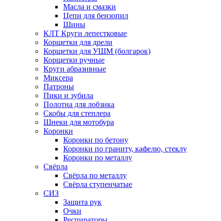
Масла и смазки
Цепи для бензопил
Шины
КЛТ Круги лепестковые
Корщетки для дрели
Корщетки для УШМ (болгарок)
Корщетки ручные
Круги абразивные
Миксера
Патроны
Пики и зубила
Полотна для лобзика
Скобы для степлера
Шнеки для мотобура
Коронки
Коронки по бетону
Коронки по граниту, кафелю, стеклу
Коронки по металлу
Свёрла
Свёрла по металлу
Свёрла ступенчатые
СИЗ
Защита рук
Очки
Респираторы