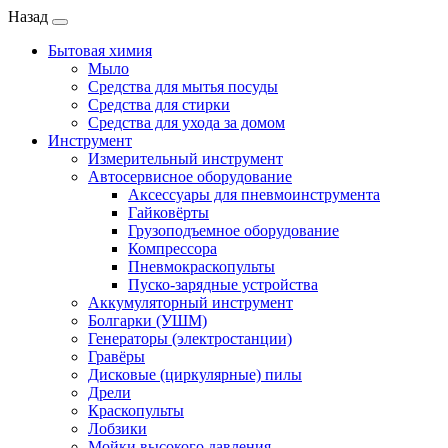
Назад
Бытовая химия
Мыло
Средства для мытья посуды
Средства для стирки
Средства для ухода за домом
Инструмент
Измерительный инструмент
Автосервисное оборудование
Аксессуары для пневмоинструмента
Гайковёрты
Грузоподъемное оборудование
Компрессора
Пневмокраскопульты
Пуско-зарядные устройства
Аккумуляторный инструмент
Болгарки (УШМ)
Генераторы (электростанции)
Гравёры
Дисковые (циркулярные) пилы
Дрели
Краскопульты
Лобзики
Мойки высокого давления