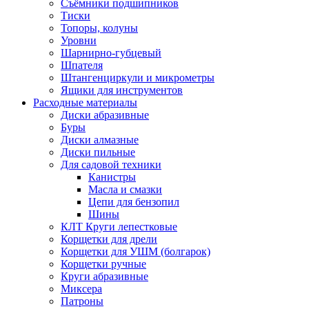
Съёмники подшипников
Тиски
Топоры, колуны
Уровни
Шарнирно-губцевый
Шпателя
Штангенциркули и микрометры
Ящики для инструментов
Расходные материалы
Диски абразивные
Буры
Диски алмазные
Диски пильные
Для садовой техники
Канистры
Масла и смазки
Цепи для бензопил
Шины
КЛТ Круги лепестковые
Корщетки для дрели
Корщетки для УШМ (болгарок)
Корщетки ручные
Круги абразивные
Миксера
Патроны