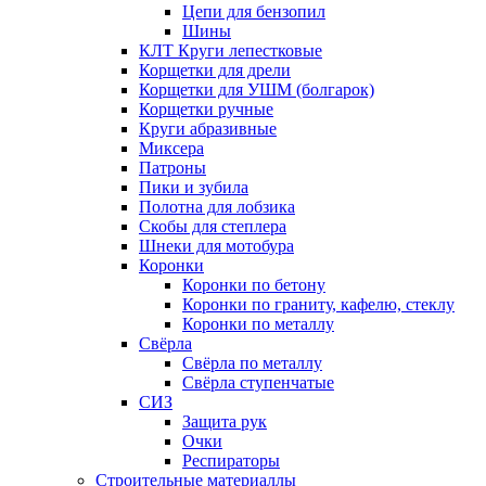
Цепи для бензопил
Шины
КЛТ Круги лепестковые
Корщетки для дрели
Корщетки для УШМ (болгарок)
Корщетки ручные
Круги абразивные
Миксера
Патроны
Пики и зубила
Полотна для лобзика
Скобы для степлера
Шнеки для мотобура
Коронки
Коронки по бетону
Коронки по граниту, кафелю, стеклу
Коронки по металлу
Свёрла
Свёрла по металлу
Свёрла ступенчатые
СИЗ
Защита рук
Очки
Респираторы
Строительные материаллы