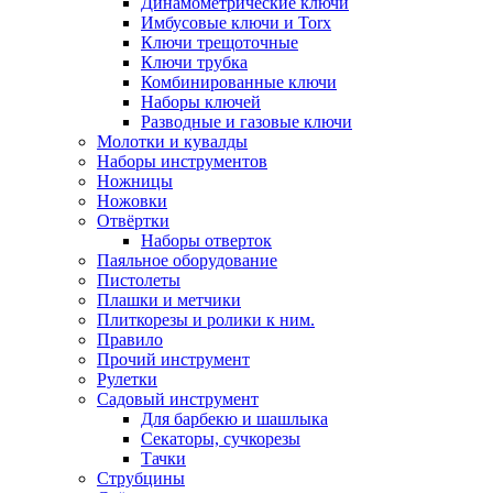
Динамометрические ключи
Имбусовые ключи и Torx
Ключи трещоточные
Ключи трубка
Комбинированные ключи
Наборы ключей
Разводные и газовые ключи
Молотки и кувалды
Наборы инструментов
Ножницы
Ножовки
Отвёртки
Наборы отверток
Паяльное оборудование
Пистолеты
Плашки и метчики
Плиткорезы и ролики к ним.
Правило
Прочий инструмент
Рулетки
Садовый инструмент
Для барбекю и шашлыка
Секаторы, сучкорезы
Тачки
Струбцины