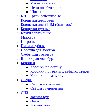
Масла и смазки
Цепи для бензопил
Шины
КЛТ Круги лепестковые
Корщетки для дрели
Корщетки для УШМ (болгарок)
Корщетки ручные
Круги абразивные
Миксера
Патроны
Пики и зубила
Полотна для лобзика
Скобы для степлера
Шнеки для мотобура
Коронки
Коронки по бетону
Коронки по граниту, кафелю, стеклу
Коронки по металлу
Свёрла
Свёрла по металлу
Свёрла ступенчатые
СИЗ
Защита рук
Очки
Респираторы