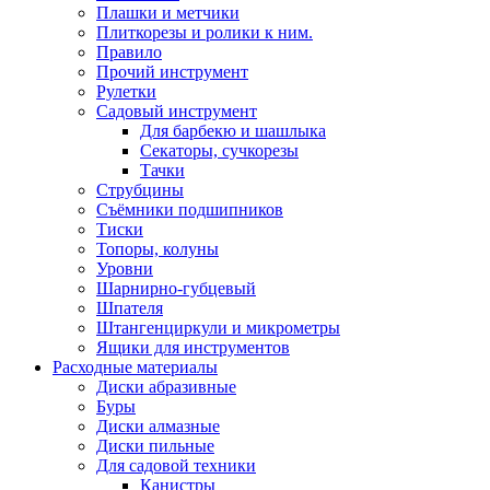
Плашки и метчики
Плиткорезы и ролики к ним.
Правило
Прочий инструмент
Рулетки
Садовый инструмент
Для барбекю и шашлыка
Секаторы, сучкорезы
Тачки
Струбцины
Съёмники подшипников
Тиски
Топоры, колуны
Уровни
Шарнирно-губцевый
Шпателя
Штангенциркули и микрометры
Ящики для инструментов
Расходные материалы
Диски абразивные
Буры
Диски алмазные
Диски пильные
Для садовой техники
Канистры