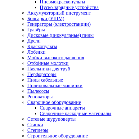
Пневмокраскопульты
Пуско-зарядные устройства
Аккумуляторный инструмент
Болгарки (УШМ)
Генераторы (электростанции)
Гравёры
Дисковые (циркулярные) пилы
Дрели
Краскопульты
Лобзики
Мойки высокого давления
Отбойные молотки
Паяльники для труб
Перфораторы
Пилы сабельные
Полировальные машинки
Пылесосы
Реноваторы
Сварочное оборудование
Сварочные аппараты
Сварочные расходные материалы
Сетевые шуруповерты
Станки
Степлеры
Строительное оборудование