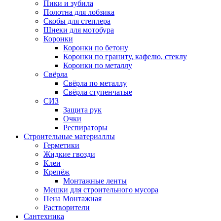
Пики и зубила
Полотна для лобзика
Скобы для степлера
Шнеки для мотобура
Коронки
Коронки по бетону
Коронки по граниту, кафелю, стеклу
Коронки по металлу
Свёрла
Свёрла по металлу
Свёрла ступенчатые
СИЗ
Защита рук
Очки
Респираторы
Строительные материаллы
Герметики
Жидкие гвозди
Клеи
Крепёж
Монтажные ленты
Мешки для строительного мусора
Пена Монтажная
Растворители
Сантехника