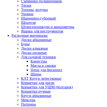
Съёмники подшипников
Тиски
Топоры, колуны
Уровни
Шарнирно-губцевый
Шпателя
Штангенциркули и микрометры
Ящики для инструментов
Расходные материалы
Диски абразивные
Буры
Диски алмазные
Диски пильные
Для садовой техники
Канистры
Масла и смазки
Цепи для бензопил
Шины
КЛТ Круги лепестковые
Корщетки для дрели
Корщетки для УШМ (болгарок)
Корщетки ручные
Круги абразивные
Миксера
Патроны