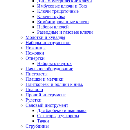
Динамометрические ключи
Имбусовые ключи и Torx
Ключи трещоточные
Ключи трубка
Комбинированные ключи
Наборы ключей
Разводные и газовые ключи
Молотки и кувалды
Наборы инструментов
Ножницы
Ножовки
Отвёртки
Наборы отверток
Паяльное оборудование
Пистолеты
Плашки и метчики
Плиткорезы и ролики к ним.
Правило
Прочий инструмент
Рулетки
Садовый инструмент
Для барбекю и шашлыка
Секаторы, сучкорезы
Тачки
Струбцины