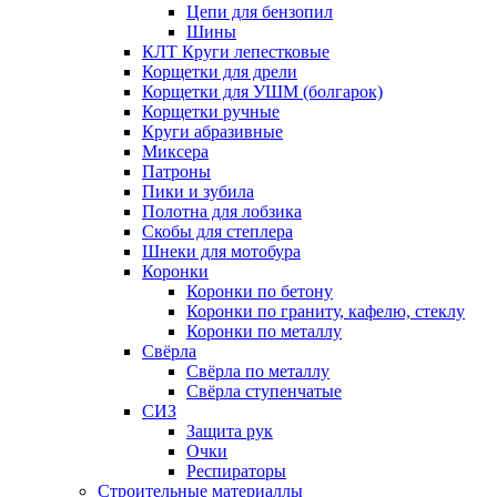
Цепи для бензопил
Шины
КЛТ Круги лепестковые
Корщетки для дрели
Корщетки для УШМ (болгарок)
Корщетки ручные
Круги абразивные
Миксера
Патроны
Пики и зубила
Полотна для лобзика
Скобы для степлера
Шнеки для мотобура
Коронки
Коронки по бетону
Коронки по граниту, кафелю, стеклу
Коронки по металлу
Свёрла
Свёрла по металлу
Свёрла ступенчатые
СИЗ
Защита рук
Очки
Респираторы
Строительные материаллы