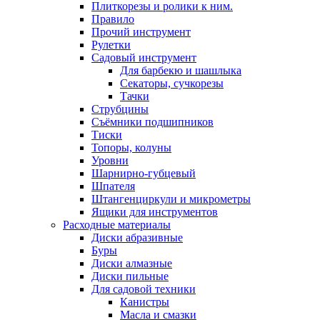
Плиткорезы и ролики к ним.
Правило
Прочий инструмент
Рулетки
Садовый инструмент
Для барбекю и шашлыка
Секаторы, сучкорезы
Тачки
Струбцины
Съёмники подшипников
Тиски
Топоры, колуны
Уровни
Шарнирно-губцевый
Шпателя
Штангенциркули и микрометры
Ящики для инструментов
Расходные материалы
Диски абразивные
Буры
Диски алмазные
Диски пильные
Для садовой техники
Канистры
Масла и смазки