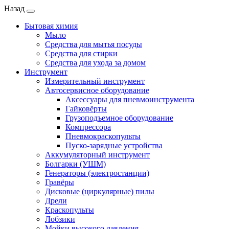
Назад
Бытовая химия
Мыло
Средства для мытья посуды
Средства для стирки
Средства для ухода за домом
Инструмент
Измерительный инструмент
Автосервисное оборудование
Аксессуары для пневмоинструмента
Гайковёрты
Грузоподъемное оборудование
Компрессора
Пневмокраскопульты
Пуско-зарядные устройства
Аккумуляторный инструмент
Болгарки (УШМ)
Генераторы (электростанции)
Гравёры
Дисковые (циркулярные) пилы
Дрели
Краскопульты
Лобзики
Мойки высокого давления