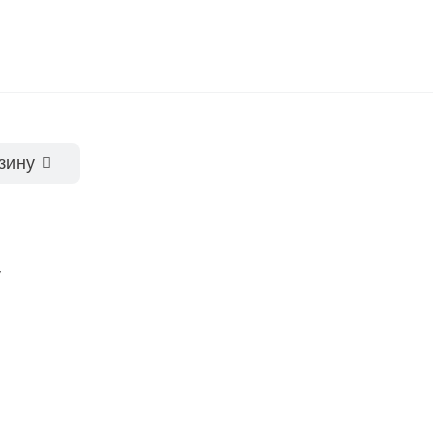
зину
у