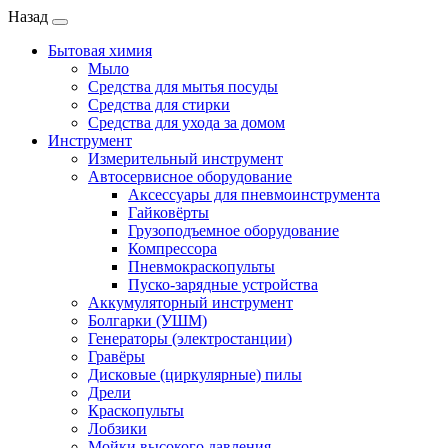
Назад
Бытовая химия
Мыло
Средства для мытья посуды
Средства для стирки
Средства для ухода за домом
Инструмент
Измерительный инструмент
Автосервисное оборудование
Аксессуары для пневмоинструмента
Гайковёрты
Грузоподъемное оборудование
Компрессора
Пневмокраскопульты
Пуско-зарядные устройства
Аккумуляторный инструмент
Болгарки (УШМ)
Генераторы (электростанции)
Гравёры
Дисковые (циркулярные) пилы
Дрели
Краскопульты
Лобзики
Мойки высокого давления