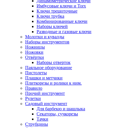
Динамометрические ключи
Имбусовые ключи и Torx
Ключи трещоточные
Ключи трубка
Комбинированные ключи
Наборы ключей
Разводные и газовые ключи
Молотки и кувалды
Наборы инструментов
Ножницы
Ножовки
Отвёртки
Наборы отверток
Паяльное оборудование
Пистолеты
Плашки и метчики
Плиткорезы и ролики к ним.
Правило
Прочий инструмент
Рулетки
Садовый инструмент
Для барбекю и шашлыка
Секаторы, сучкорезы
Тачки
Струбцины