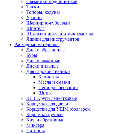
Съёмники подшипников
Тиски
Топоры, колуны
Уровни
Шарнирно-губцевый
Шпателя
Штангенциркули и микрометры
Ящики для инструментов
Расходные материалы
Диски абразивные
Буры
Диски алмазные
Диски пильные
Для садовой техники
Канистры
Масла и смазки
Цепи для бензопил
Шины
КЛТ Круги лепестковые
Корщетки для дрели
Корщетки для УШМ (болгарок)
Корщетки ручные
Круги абразивные
Миксера
Патроны