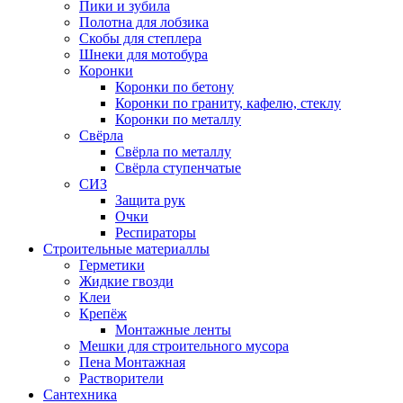
Пики и зубила
Полотна для лобзика
Скобы для степлера
Шнеки для мотобура
Коронки
Коронки по бетону
Коронки по граниту, кафелю, стеклу
Коронки по металлу
Свёрла
Свёрла по металлу
Свёрла ступенчатые
СИЗ
Защита рук
Очки
Респираторы
Строительные материаллы
Герметики
Жидкие гвозди
Клеи
Крепёж
Монтажные ленты
Мешки для строительного мусора
Пена Монтажная
Растворители
Сантехника