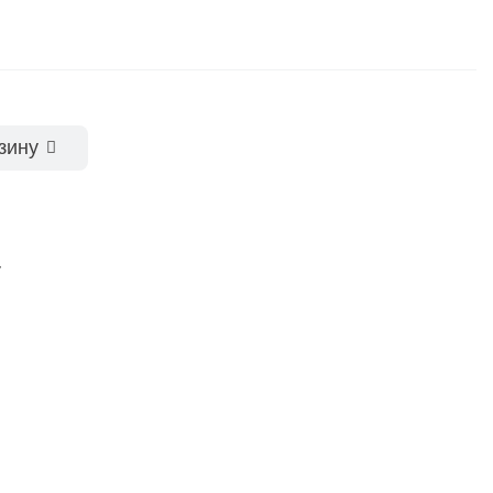
зину
у