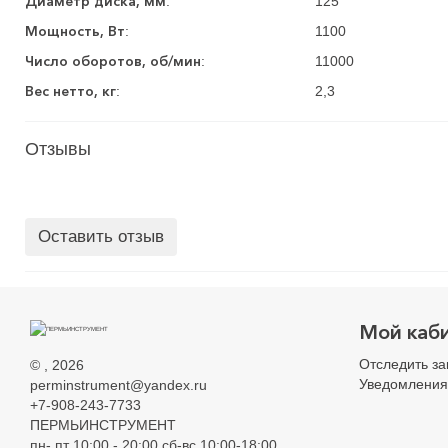
Диаметр диска, мм
:
125
Мощность, Вт
:
1100
Число оборотов, об/мин
:
11000
Вес нетто, кг
:
2,3
Отзывы
Оставить отзыв
Мой каб
Отследить за
©
, 2026
Уведомления
perminstrument@yandex.ru
+7-908-243-7733
ПЕРМЬИНСТРУМЕНТ
пн- пт 10:00 - 20:00 сб-вс 10:00-18:00