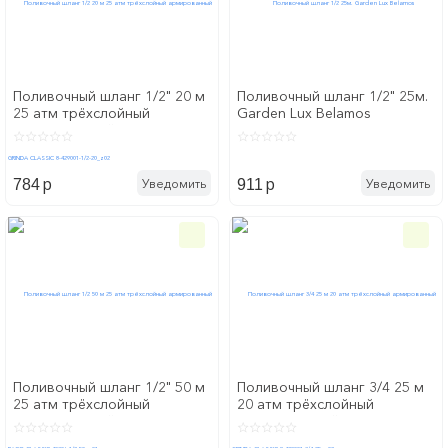
Поливочный шланг 1/2" 20 м
Поливочный шланг 1/2" 25м.
25 атм трёхслойный
Garden Lux Belamos
армированный GRINDA
CLASSIC 8-429001-1/2-20_z02
p
p
Уведомить
Уведомить
784
911
Поливочный шланг 1/2" 50 м
Поливочный шланг 3/4 25 м
25 атм трёхслойный
20 атм трёхслойный
армированный RACO
армированный GRINDA
CLASSIC 40306-1/2-50_z01
CLASSIC 8-429001-3/4-25_z02