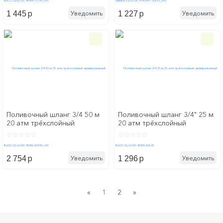
p
p
Уведомить
Уведомить
1 445
1 227
Поливочный шланг 3/4 50 м
Поливочный шланг 3/4" 25 м
20 атм трёхслойный
20 атм трёхслойный
армированный RACO
армированный RACO
CLASSIC 40306-3/4-50_z01
CLASSIC 40306-3/4-25
p
p
Уведомить
Уведомить
2 754
1 296
Previous
Next
«
1
2
»