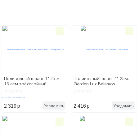
Главная
Инструмент
Садовая техника
Для полива
Для полива
Поливочный шланг 1" 25 м
Поливочный шланг 1" 25м.
15 атм трёхслойный
Garden Lux Belamos
армированный RACO
CLASSIC 40306-1-25
p
p
Уведомить
Уведомить
2 319
2 416
Шланги