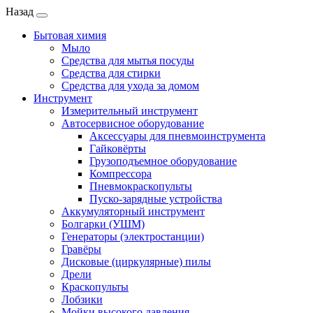
Назад
Бытовая химия
Мыло
Средства для мытья посуды
Средства для стирки
Средства для ухода за домом
Инструмент
Измерительный инструмент
Автосервисное оборудование
Аксессуары для пневмоинструмента
Гайковёрты
Грузоподъемное оборудование
Компрессора
Пневмокраскопульты
Пуско-зарядные устройства
Аккумуляторный инструмент
Болгарки (УШМ)
Генераторы (электростанции)
Гравёры
Дисковые (циркулярные) пилы
Дрели
Краскопульты
Лобзики
Мойки высокого давления