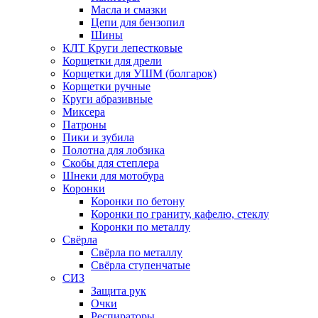
Масла и смазки
Цепи для бензопил
Шины
КЛТ Круги лепестковые
Корщетки для дрели
Корщетки для УШМ (болгарок)
Корщетки ручные
Круги абразивные
Миксера
Патроны
Пики и зубила
Полотна для лобзика
Скобы для степлера
Шнеки для мотобура
Коронки
Коронки по бетону
Коронки по граниту, кафелю, стеклу
Коронки по металлу
Свёрла
Свёрла по металлу
Свёрла ступенчатые
СИЗ
Защита рук
Очки
Респираторы