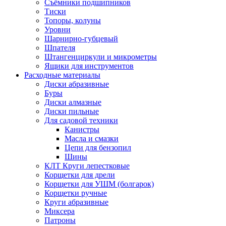
Съёмники подшипников
Тиски
Топоры, колуны
Уровни
Шарнирно-губцевый
Шпателя
Штангенциркули и микрометры
Ящики для инструментов
Расходные материалы
Диски абразивные
Буры
Диски алмазные
Диски пильные
Для садовой техники
Канистры
Масла и смазки
Цепи для бензопил
Шины
КЛТ Круги лепестковые
Корщетки для дрели
Корщетки для УШМ (болгарок)
Корщетки ручные
Круги абразивные
Миксера
Патроны