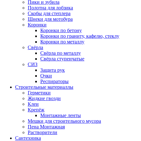
Пики и зубила
Полотна для лобзика
Скобы для степлера
Шнеки для мотобура
Коронки
Коронки по бетону
Коронки по граниту, кафелю, стеклу
Коронки по металлу
Свёрла
Свёрла по металлу
Свёрла ступенчатые
СИЗ
Защита рук
Очки
Респираторы
Строительные материаллы
Герметики
Жидкие гвозди
Клеи
Крепёж
Монтажные ленты
Мешки для строительного мусора
Пена Монтажная
Растворители
Сантехника