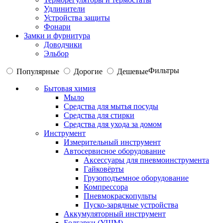
Удлинители
Устройства защиты
Фонари
Замки и фурнитура
Доводчики
Эльбор
Фильтры
Популярные
Дорогие
Дешевые
Бытовая химия
Мыло
Средства для мытья посуды
Средства для стирки
Средства для ухода за домом
Инструмент
Измерительный инструмент
Автосервисное оборудование
Аксессуары для пневмоинструмента
Гайковёрты
Грузоподъемное оборудование
Компрессора
Пневмокраскопульты
Пуско-зарядные устройства
Аккумуляторный инструмент
Болгарки (УШМ)