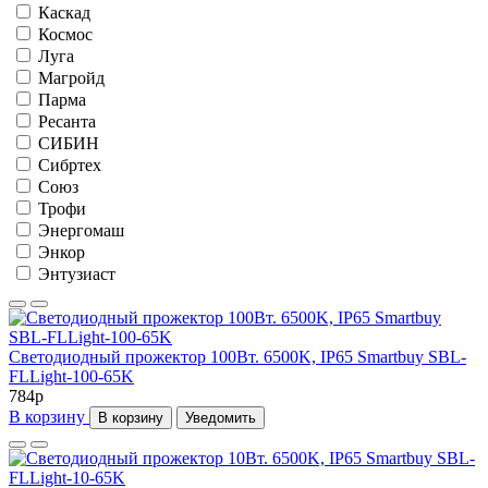
Каскад
Космос
Луга
Магройд
Парма
Ресанта
СИБИН
Сибртех
Союз
Трофи
Энергомаш
Энкор
Энтузиаст
Светодиодный прожектор 100Вт. 6500K, IP65 Smartbuy SBL-
FLLight-100-65K
784
p
В корзину
В корзину
Уведомить