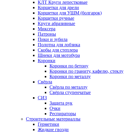
КЛТ Круги лепестковые
Корщетки для дрели
Корщетки для УШМ (болгарок)
Корщетки ручные
Круги абразивные
Миксера
Патроны
Пики и зубила
Полотна для лобзика
Скобы для степлера
Шнеки для мотобура
Коронки
Коронки по бетону
Коронки по граниту, кафелю, стеклу
Коронки по металлу
Свёрла
Свёрла по металлу
Свёрла ступенчатые
СИЗ
Защита рук
Очки
Респираторы
Строительные материаллы
Герметики
Жидкие гвозди