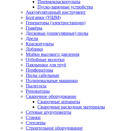
Пневмокраскопульты
Пуско-зарядные устройства
Аккумуляторный инструмент
Болгарки (УШМ)
Генераторы (электростанции)
Гравёры
Дисковые (циркулярные) пилы
Дрели
Краскопульты
Лобзики
Мойки высокого давления
Отбойные молотки
Паяльники для труб
Перфораторы
Пилы сабельные
Полировальные машинки
Пылесосы
Реноваторы
Сварочное оборудование
Сварочные аппараты
Сварочные расходные материалы
Сетевые шуруповерты
Станки
Степлеры
Строительное оборудование