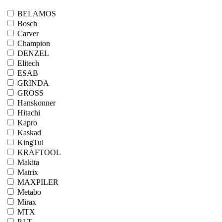
BELAMOS
Bosch
Carver
Champion
DENZEL
Elitech
ESAB
GRINDA
GROSS
Hanskonner
Hitachi
Kapro
Kaskad
KingTul
KRAFTOOL
Makita
Matrix
MAXPILER
Metabo
Mirax
MTX
P.I.T.