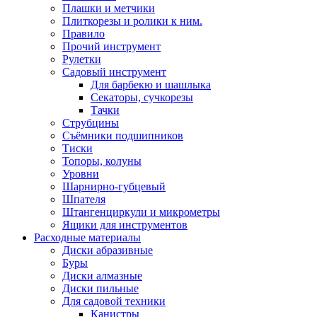
Плашки и метчики
Плиткорезы и ролики к ним.
Правило
Прочий инструмент
Рулетки
Садовый инструмент
Для барбекю и шашлыка
Секаторы, сучкорезы
Тачки
Струбцины
Съёмники подшипников
Тиски
Топоры, колуны
Уровни
Шарнирно-губцевый
Шпателя
Штангенциркули и микрометры
Ящики для инструментов
Расходные материалы
Диски абразивные
Буры
Диски алмазные
Диски пильные
Для садовой техники
Канистры