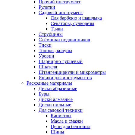
Прочий инструмент
Рулетки
Садовый инструмент
Для барбекю и шашлыка
Секаторы, сучкорезы
Тачки
Струбцины
Съёмники подшипников
Тиски
Топоры, колуны
Уровни
Шарнирно-губцевый
Шпателя
Штангенциркули и микрометры
Ящики для инструментов
Расходные материалы
Диски абразивные
Буры
Диски алмазные
Диски пильные
Для садовой техники
Канистры
Масла и смазки
Цепи для бензопил
Шины