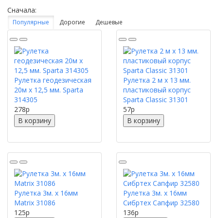
Сначала:
Популярные
Дорогие
Дешевые
Рулетка геодезическая
Рулетка 2 м х 13 мм.
20м х 12,5 мм. Sparta
пластиковый корпус
314305
Sparta Classic 31301
278
p
57
p
В корзину
В корзину
Рулетка 3м. х 16мм
Рулетка 3м. х 16мм
Matrix 31086
Сибртех Сапфир 32580
125
p
136
p