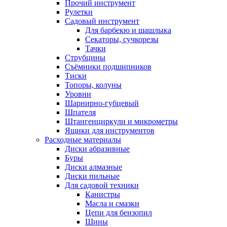
Прочий инструмент
Рулетки
Садовый инструмент
Для барбекю и шашлыка
Секаторы, сучкорезы
Тачки
Струбцины
Съёмники подшипников
Тиски
Топоры, колуны
Уровни
Шарнирно-губцевый
Шпателя
Штангенциркули и микрометры
Ящики для инструментов
Расходные материалы
Диски абразивные
Буры
Диски алмазные
Диски пильные
Для садовой техники
Канистры
Масла и смазки
Цепи для бензопил
Шины