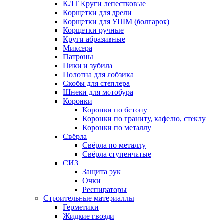
КЛТ Круги лепестковые
Корщетки для дрели
Корщетки для УШМ (болгарок)
Корщетки ручные
Круги абразивные
Миксера
Патроны
Пики и зубила
Полотна для лобзика
Скобы для степлера
Шнеки для мотобура
Коронки
Коронки по бетону
Коронки по граниту, кафелю, стеклу
Коронки по металлу
Свёрла
Свёрла по металлу
Свёрла ступенчатые
СИЗ
Защита рук
Очки
Респираторы
Строительные материаллы
Герметики
Жидкие гвозди