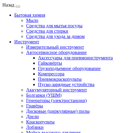
Назад
Бытовая химия
Мыло
Средства для мытья посуды
Средства для стирки
Средства для ухода за домом
Инструмент
Измерительный инструмент
Автосервисное оборудование
Аксессуары для пневмоинструмента
Гайковёрты
Грузоподъемное оборудование
Компрессора
Пневмокраскопульты
Пуско-зарядные устройства
Аккумуляторный инструмент
Болгарки (УШМ)
Генераторы (электростанции)
Гравёры
Дисковые (циркулярные) пилы
Дрели
Краскопульты
Лобзики
Мойки высокого давления