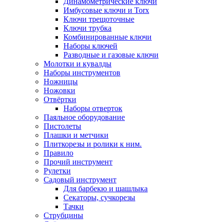
Динамометрические ключи
Имбусовые ключи и Torx
Ключи трещоточные
Ключи трубка
Комбинированные ключи
Наборы ключей
Разводные и газовые ключи
Молотки и кувалды
Наборы инструментов
Ножницы
Ножовки
Отвёртки
Наборы отверток
Паяльное оборудование
Пистолеты
Плашки и метчики
Плиткорезы и ролики к ним.
Правило
Прочий инструмент
Рулетки
Садовый инструмент
Для барбекю и шашлыка
Секаторы, сучкорезы
Тачки
Струбцины