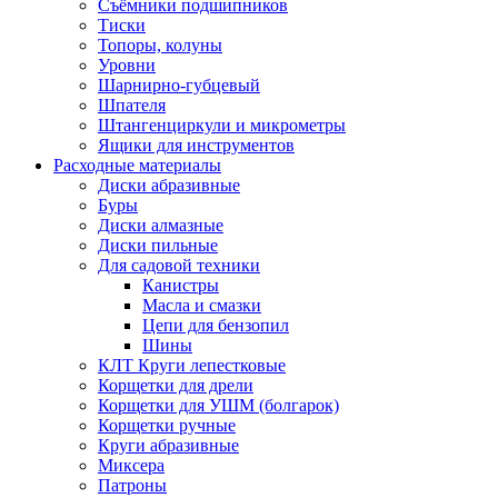
Съёмники подшипников
Тиски
Топоры, колуны
Уровни
Шарнирно-губцевый
Шпателя
Штангенциркули и микрометры
Ящики для инструментов
Расходные материалы
Диски абразивные
Буры
Диски алмазные
Диски пильные
Для садовой техники
Канистры
Масла и смазки
Цепи для бензопил
Шины
КЛТ Круги лепестковые
Корщетки для дрели
Корщетки для УШМ (болгарок)
Корщетки ручные
Круги абразивные
Миксера
Патроны