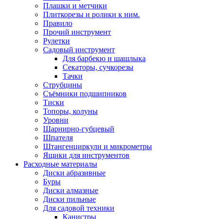
Плашки и метчики
Плиткорезы и ролики к ним.
Правило
Прочий инструмент
Рулетки
Садовый инструмент
Для барбекю и шашлыка
Секаторы, сучкорезы
Тачки
Струбцины
Съёмники подшипников
Тиски
Топоры, колуны
Уровни
Шарнирно-губцевый
Шпателя
Штангенциркули и микрометры
Ящики для инструментов
Расходные материалы
Диски абразивные
Буры
Диски алмазные
Диски пильные
Для садовой техники
Канистры