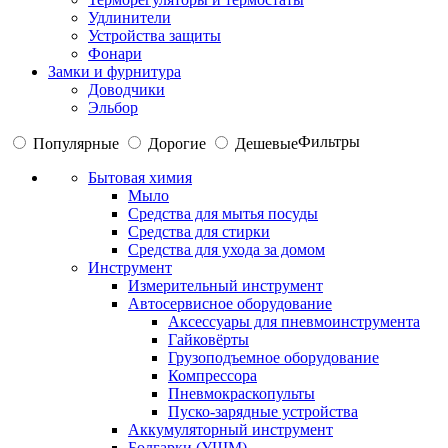
Удлинители
Устройства защиты
Фонари
Замки и фурнитура
Доводчики
Эльбор
Фильтры
Популярные
Дорогие
Дешевые
Бытовая химия
Мыло
Средства для мытья посуды
Средства для стирки
Средства для ухода за домом
Инструмент
Измерительный инструмент
Автосервисное оборудование
Аксессуары для пневмоинструмента
Гайковёрты
Грузоподъемное оборудование
Компрессора
Пневмокраскопульты
Пуско-зарядные устройства
Аккумуляторный инструмент
Болгарки (УШМ)