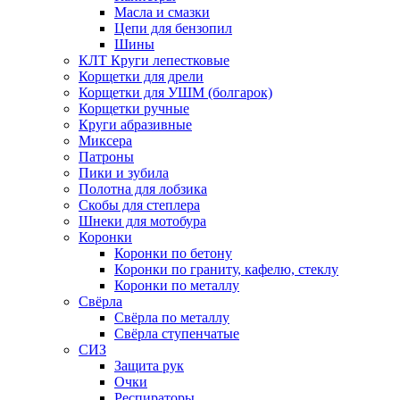
Масла и смазки
Цепи для бензопил
Шины
КЛТ Круги лепестковые
Корщетки для дрели
Корщетки для УШМ (болгарок)
Корщетки ручные
Круги абразивные
Миксера
Патроны
Пики и зубила
Полотна для лобзика
Скобы для степлера
Шнеки для мотобура
Коронки
Коронки по бетону
Коронки по граниту, кафелю, стеклу
Коронки по металлу
Свёрла
Свёрла по металлу
Свёрла ступенчатые
СИЗ
Защита рук
Очки
Респираторы