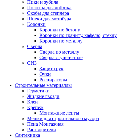
Пики и зубила
Полотна для лобзика
Скобы для степлера
Шнеки для мотобура
Коронки
Коронки по бетону
Коронки по граниту, кафелю, стеклу
Коронки по металлу
Свёрла
Свёрла по металлу
Свёрла ступенчатые
СИЗ
Защита рук
Очки
Респираторы
Строительные материаллы
Герметики
Жидкие гвозди
Клеи
Крепёж
Монтажные ленты
Мешки для строительного мусора
Пена Монтажная
Растворители
Сантехника