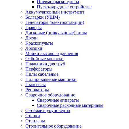
Пневмокраскопульты
Пуско-зарядные устройства
Аккумуляторный инструмент
Болгарки (УШМ)
Генераторы (электростанции)
Гравёры
Дисковые (циркулярные) пилы
Дрели
Краскопульты
Лобзики
Мойки высокого давления
Отбойные молотки
Паяльники для труб
Перфораторы
Пилы сабельные
Полировальные машинки
Пылесосы
Реноваторы
Сварочное оборудование
Сварочные аппараты
Сварочные расходные материалы
Сетевые шуруповерты
Станки
Степлеры
Строительное оборудование