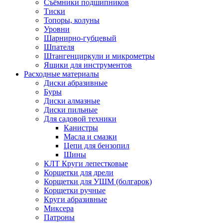
Съёмники подшипников
Тиски
Топоры, колуны
Уровни
Шарнирно-губцевый
Шпателя
Штангенциркули и микрометры
Ящики для инструментов
Расходные материалы
Диски абразивные
Буры
Диски алмазные
Диски пильные
Для садовой техники
Канистры
Масла и смазки
Цепи для бензопил
Шины
КЛТ Круги лепестковые
Корщетки для дрели
Корщетки для УШМ (болгарок)
Корщетки ручные
Круги абразивные
Миксера
Патроны