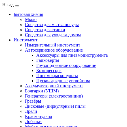
Назад
Бытовая химия
Мыло
Средства для мытья посуды
Средства для стирки
Средства для ухода за домом
Инструмент
Измерительный инструмент
Автосервисное оборудование
Аксессуары для пневмоинструмента
Гайковёрты
Грузоподъемное оборудование
Компрессора
Пневмокраскопульты
Пуско-зарядные устройства
Аккумуляторный инструмент
Болгарки (УШМ)
Генераторы (электростанции)
Гравёры
Дисковые (циркулярные) пилы
Дрели
Краскопульты
Лобзики
Мойки высокого давления