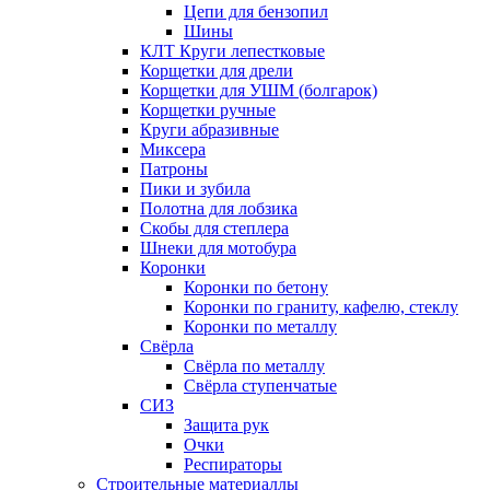
Цепи для бензопил
Шины
КЛТ Круги лепестковые
Корщетки для дрели
Корщетки для УШМ (болгарок)
Корщетки ручные
Круги абразивные
Миксера
Патроны
Пики и зубила
Полотна для лобзика
Скобы для степлера
Шнеки для мотобура
Коронки
Коронки по бетону
Коронки по граниту, кафелю, стеклу
Коронки по металлу
Свёрла
Свёрла по металлу
Свёрла ступенчатые
СИЗ
Защита рук
Очки
Респираторы
Строительные материаллы