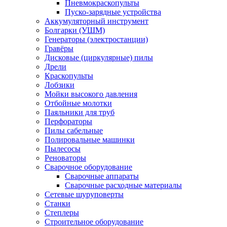
Пневмокраскопульты
Пуско-зарядные устройства
Аккумуляторный инструмент
Болгарки (УШМ)
Генераторы (электростанции)
Гравёры
Дисковые (циркулярные) пилы
Дрели
Краскопульты
Лобзики
Мойки высокого давления
Отбойные молотки
Паяльники для труб
Перфораторы
Пилы сабельные
Полировальные машинки
Пылесосы
Реноваторы
Сварочное оборудование
Сварочные аппараты
Сварочные расходные материалы
Сетевые шуруповерты
Станки
Степлеры
Строительное оборудование