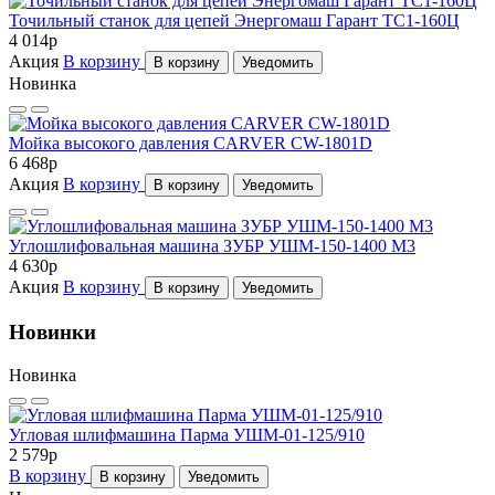
Точильный станок для цепей Энергомаш Гарант ТС1-160Ц
4 014
p
Акция
В корзину
В корзину
Уведомить
Новинка
Мойка высокого давления CARVER CW-1801D
6 468
p
Акция
В корзину
В корзину
Уведомить
Углошлифовальная машина ЗУБР УШМ-150-1400 М3
4 630
p
Акция
В корзину
В корзину
Уведомить
Новинки
Новинка
Угловая шлифмашина Парма УШМ-01-125/910
2 579
p
В корзину
В корзину
Уведомить