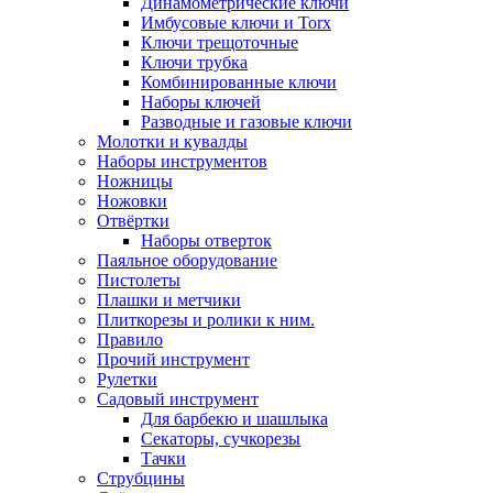
Динамометрические ключи
Имбусовые ключи и Torx
Ключи трещоточные
Ключи трубка
Комбинированные ключи
Наборы ключей
Разводные и газовые ключи
Молотки и кувалды
Наборы инструментов
Ножницы
Ножовки
Отвёртки
Наборы отверток
Паяльное оборудование
Пистолеты
Плашки и метчики
Плиткорезы и ролики к ним.
Правило
Прочий инструмент
Рулетки
Садовый инструмент
Для барбекю и шашлыка
Секаторы, сучкорезы
Тачки
Струбцины