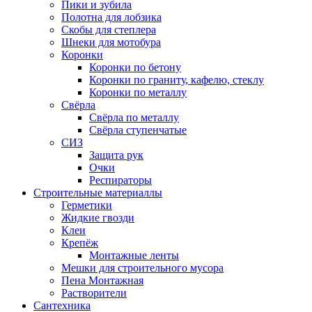
Пики и зубила
Полотна для лобзика
Скобы для степлера
Шнеки для мотобура
Коронки
Коронки по бетону
Коронки по граниту, кафелю, стеклу
Коронки по металлу
Свёрла
Свёрла по металлу
Свёрла ступенчатые
СИЗ
Защита рук
Очки
Респираторы
Строительные материаллы
Герметики
Жидкие гвозди
Клеи
Крепёж
Монтажные ленты
Мешки для строительного мусора
Пена Монтажная
Растворители
Сантехника