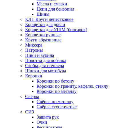
Масла и смазки
Цепи для бензопил
Шины
КЛТ Круги лепестковые
Корщетки для дрели
Корщетки для УШМ (болгарок)
Корщетки ручные
Круги абразивные
Миксера
Патроны
Пики и зубила
Полотна для лобзика
Скобы для степлера
Шнеки для мотобура
Коронки
Коронки по бетону
Коронки по граниту, кафелю, стеклу
Коронки по металлу
Свёрла
Свёрла по металлу
Свёрла ступенчатые
СИЗ
Защита рук
Очки
Респираторы