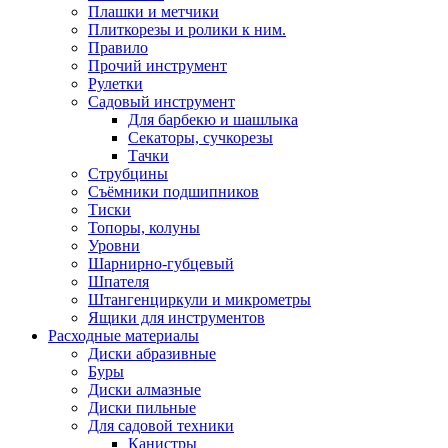
Плашки и метчики
Плиткорезы и ролики к ним.
Правило
Прочий инструмент
Рулетки
Садовый инструмент
Для барбекю и шашлыка
Секаторы, сучкорезы
Тачки
Струбцины
Съёмники подшипников
Тиски
Топоры, колуны
Уровни
Шарнирно-губцевый
Шпателя
Штангенциркули и микрометры
Ящики для инструментов
Расходные материалы
Диски абразивные
Буры
Диски алмазные
Диски пильные
Для садовой техники
Канистры