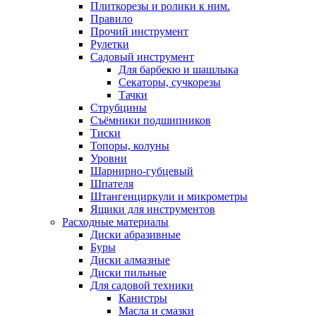
Плиткорезы и ролики к ним.
Правило
Прочий инструмент
Рулетки
Садовый инструмент
Для барбекю и шашлыка
Секаторы, сучкорезы
Тачки
Струбцины
Съёмники подшипников
Тиски
Топоры, колуны
Уровни
Шарнирно-губцевый
Шпателя
Штангенциркули и микрометры
Ящики для инструментов
Расходные материалы
Диски абразивные
Буры
Диски алмазные
Диски пильные
Для садовой техники
Канистры
Масла и смазки