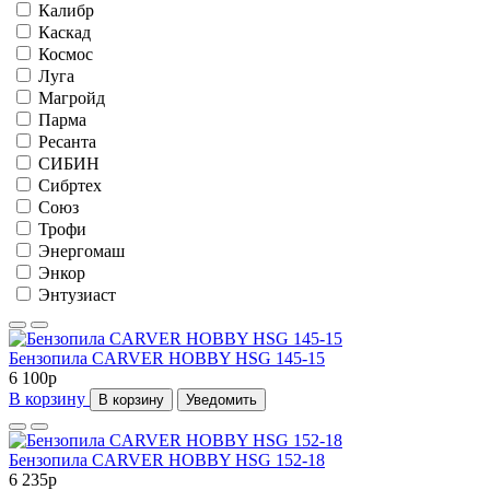
Калибр
Каскад
Космос
Луга
Магройд
Парма
Ресанта
СИБИН
Сибртех
Союз
Трофи
Энергомаш
Энкор
Энтузиаст
Бензопила CARVER HOBBY HSG 145-15
6 100
p
В корзину
В корзину
Уведомить
Бензопила CARVER HOBBY HSG 152-18
6 235
p