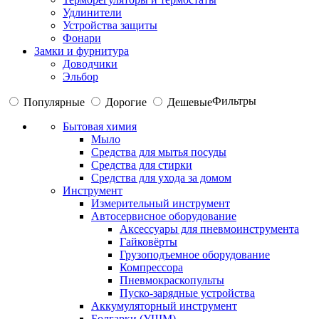
Удлинители
Устройства защиты
Фонари
Замки и фурнитура
Доводчики
Эльбор
Фильтры
Популярные
Дорогие
Дешевые
Бытовая химия
Мыло
Средства для мытья посуды
Средства для стирки
Средства для ухода за домом
Инструмент
Измерительный инструмент
Автосервисное оборудование
Аксессуары для пневмоинструмента
Гайковёрты
Грузоподъемное оборудование
Компрессора
Пневмокраскопульты
Пуско-зарядные устройства
Аккумуляторный инструмент
Болгарки (УШМ)