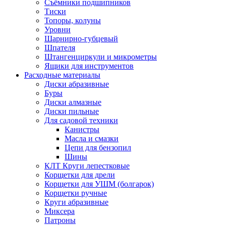
Съёмники подшипников
Тиски
Топоры, колуны
Уровни
Шарнирно-губцевый
Шпателя
Штангенциркули и микрометры
Ящики для инструментов
Расходные материалы
Диски абразивные
Буры
Диски алмазные
Диски пильные
Для садовой техники
Канистры
Масла и смазки
Цепи для бензопил
Шины
КЛТ Круги лепестковые
Корщетки для дрели
Корщетки для УШМ (болгарок)
Корщетки ручные
Круги абразивные
Миксера
Патроны