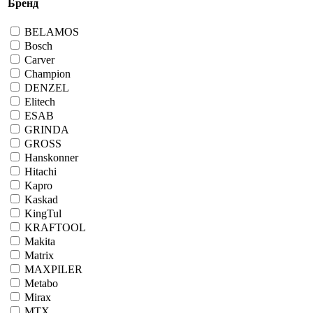
Бренд
BELAMOS
Bosch
Carver
Champion
DENZEL
Elitech
ESAB
GRINDA
GROSS
Hanskonner
Hitachi
Kapro
Kaskad
KingTul
KRAFTOOL
Makita
Matrix
MAXPILER
Metabo
Mirax
MTX