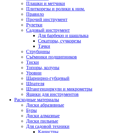
Плашки и метчики
Плиткорезы и ролики к ним.
Правило
Прочий инструмент
Рулетки
Садовый инструмент
Для барбекю и шашлыка
Секаторы, сучкорезы
Тачки
Струбцины
Съёмники подшипников
Тиски
Топоры, колуны
Уровни
Шарнирно-губцевый
Шпателя
Штангенциркули и микрометры
Ящики для инструментов
Расходные материалы
Диски абразивные
Буры
Диски алмазные
Диски пильные
Для садовой техники
Канистры