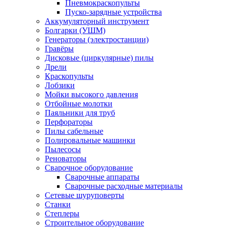
Пневмокраскопульты
Пуско-зарядные устройства
Аккумуляторный инструмент
Болгарки (УШМ)
Генераторы (электростанции)
Гравёры
Дисковые (циркулярные) пилы
Дрели
Краскопульты
Лобзики
Мойки высокого давления
Отбойные молотки
Паяльники для труб
Перфораторы
Пилы сабельные
Полировальные машинки
Пылесосы
Реноваторы
Сварочное оборудование
Сварочные аппараты
Сварочные расходные материалы
Сетевые шуруповерты
Станки
Степлеры
Строительное оборудование