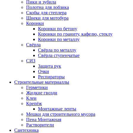
Пики и зубила
Полотна для лобзика
Скобы для степлера
Шнеки для мотобура
Коронки
Коронки по бетону
Коронки по граниту, кафелю, стеклу
Коронки по металлу
Свёрла
Свёрла по металлу
Свёрла ступенчатые
СИЗ
Защита рук
Очки
Респираторы
Строительные материаллы
Герметики
Жидкие гвозди
Клеи
Крепёж
Монтажные ленты
Мешки для строительного мусора
Пена Монтажная
Растворители
Сантехника