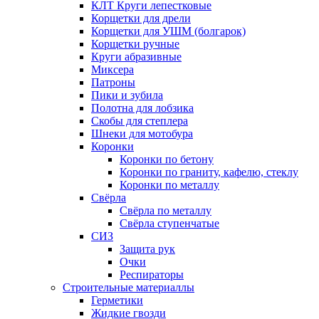
КЛТ Круги лепестковые
Корщетки для дрели
Корщетки для УШМ (болгарок)
Корщетки ручные
Круги абразивные
Миксера
Патроны
Пики и зубила
Полотна для лобзика
Скобы для степлера
Шнеки для мотобура
Коронки
Коронки по бетону
Коронки по граниту, кафелю, стеклу
Коронки по металлу
Свёрла
Свёрла по металлу
Свёрла ступенчатые
СИЗ
Защита рук
Очки
Респираторы
Строительные материаллы
Герметики
Жидкие гвозди