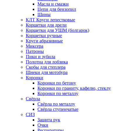
Масла и смазки
Цепи для бензопил
Шины
КЛТ Круги лепестковые
Корщетки для дрели
Корщетки для УШМ (болгарок)
Корщетки ручные
Круги абразивные
Миксера
Патроны
Пики и зубила
Полотна для лобзика
Скобы для степлера
Шнеки для мотобура
Коронки
Коронки по бетону
Коронки по граниту, кафелю, стеклу
Коронки по металлу
Свёрла
Свёрла по металлу
Свёрла ступенчатые
СИЗ
Защита рук
Очки
Респираторы