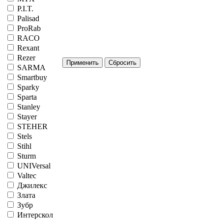
P.I.T.
Palisad
ProRab
RACO
Rexant
Rezer
SARMA
Smartbuy
Sparky
Sparta
Stanley
Stayer
STEHER
Stels
Stihl
Sturm
UNIVersal
Valtec
Джилекс
Злата
Зубр
Интерскол