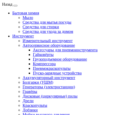
Назад
Бытовая химия
Мыло
Средства для мытья посуды
Средства для стирки
Средства для ухода за домом
Инструмент
Измерительный инструмент
Автосервисное оборудование
Аксессуары для пневмоинструмента
Гайковёрты
Грузоподъемное оборудование
Компрессора
Пневмокраскопульты
Пуско-зарядные устройства
Аккумуляторный инструмент
Болгарки (УШМ)
Генераторы (электростанции)
Гравёры
Дисковые (циркулярные) пилы
Дрели
Краскопульты
Лобзики
Мойки высокого давления