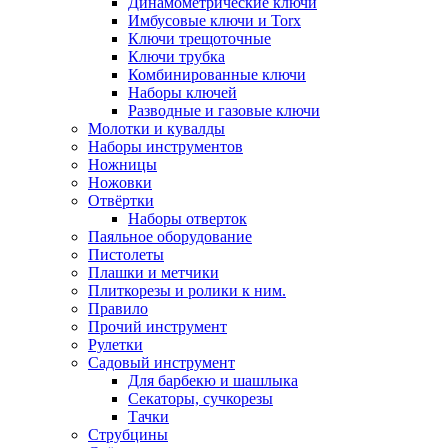
Динамометрические ключи
Имбусовые ключи и Torx
Ключи трещоточные
Ключи трубка
Комбинированные ключи
Наборы ключей
Разводные и газовые ключи
Молотки и кувалды
Наборы инструментов
Ножницы
Ножовки
Отвёртки
Наборы отверток
Паяльное оборудование
Пистолеты
Плашки и метчики
Плиткорезы и ролики к ним.
Правило
Прочий инструмент
Рулетки
Садовый инструмент
Для барбекю и шашлыка
Секаторы, сучкорезы
Тачки
Струбцины