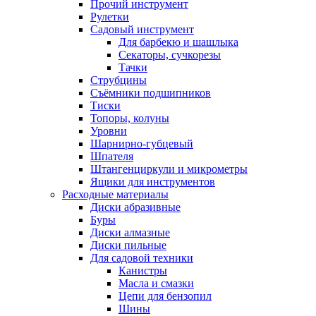
Прочий инструмент
Рулетки
Садовый инструмент
Для барбекю и шашлыка
Секаторы, сучкорезы
Тачки
Струбцины
Съёмники подшипников
Тиски
Топоры, колуны
Уровни
Шарнирно-губцевый
Шпателя
Штангенциркули и микрометры
Ящики для инструментов
Расходные материалы
Диски абразивные
Буры
Диски алмазные
Диски пильные
Для садовой техники
Канистры
Масла и смазки
Цепи для бензопил
Шины