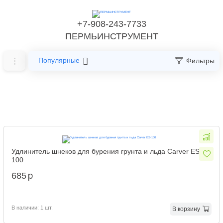
+7-908-243-7733
ПЕРМЬИНСТРУМЕНТ
Популярные
Фильтры
Главная
Расходные материалы
Шнеки для мотобура
Удлинитель шнеков для бурения грунта и льда Carver ES-
Шнеки для мотобура
100
p
685
В наличии: 1 шт.
В корзину