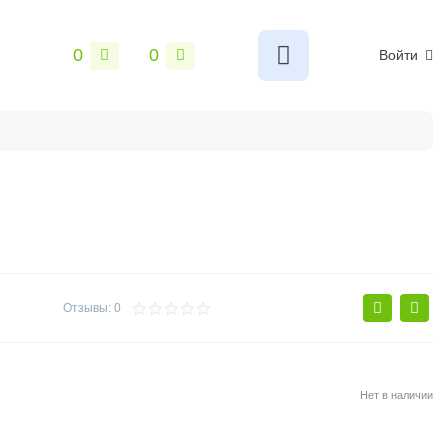
0
0
Войти
ы
Сантехника
Электрика и свет
Замки и фурнитур
Отзывы: 0
Нет в наличии