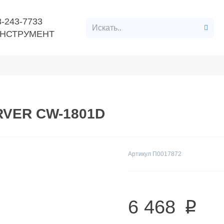
8-243-7733
НСТРУМЕНТ
нт
Расходные материалы
Строительные материалл
RVER CW-1801D
Артикул
П0017872
6 468
p