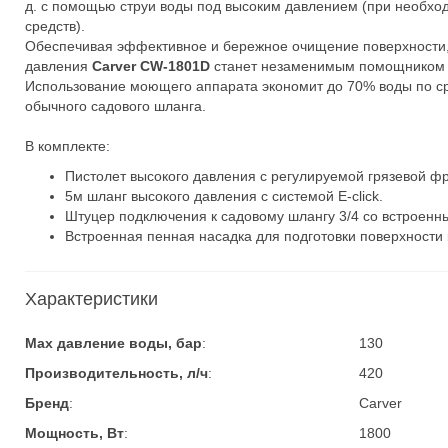
д. с помощью струи воды под высоким давлением (при необх
средств).
Обеспечивая эффективное и бережное очищение поверхности
давления
Carver CW-1801D
станет незаменимым помощником в 
Использование моющего аппарата экономит до 70% воды по с
обычного садового шланга.
В комплекте:
Пистолет высокого давления с регулируемой грязевой фр
5м шланг высокого давления c системой E-click.
Штуцер подключения к садовому шлангу 3/4 со встроен
Встроенная пенная насадка для подготовки поверхности 
Характеристики
Max давление воды, бар
:
130
Производительность, л/ч
:
420
Бренд
:
Carver
Мощность, Вт
:
1800