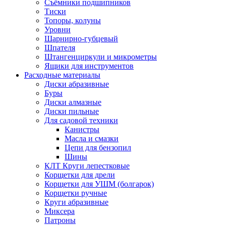
Съёмники подшипников
Тиски
Топоры, колуны
Уровни
Шарнирно-губцевый
Шпателя
Штангенциркули и микрометры
Ящики для инструментов
Расходные материалы
Диски абразивные
Буры
Диски алмазные
Диски пильные
Для садовой техники
Канистры
Масла и смазки
Цепи для бензопил
Шины
КЛТ Круги лепестковые
Корщетки для дрели
Корщетки для УШМ (болгарок)
Корщетки ручные
Круги абразивные
Миксера
Патроны