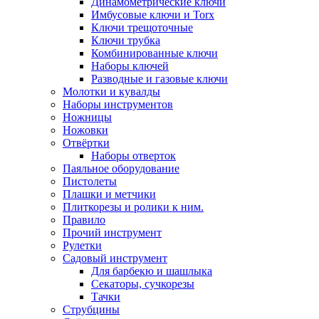
Динамометрические ключи
Имбусовые ключи и Torx
Ключи трещоточные
Ключи трубка
Комбинированные ключи
Наборы ключей
Разводные и газовые ключи
Молотки и кувалды
Наборы инструментов
Ножницы
Ножовки
Отвёртки
Наборы отверток
Паяльное оборудование
Пистолеты
Плашки и метчики
Плиткорезы и ролики к ним.
Правило
Прочий инструмент
Рулетки
Садовый инструмент
Для барбекю и шашлыка
Секаторы, сучкорезы
Тачки
Струбцины