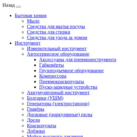
Назад
Бытовая химия
Мыло
Средства для мытья посуды
Средства для стирки
Средства для ухода за домом
Инструмент
Измерительный инструмент
Автосервисное оборудование
Аксессуары для пневмоинструмента
Гайковёрты
Грузоподъемное оборудование
Компрессора
Пневмокраскопульты
Пуско-зарядные устройства
Аккумуляторный инструмент
Болгарки (УШМ)
Генераторы (электростанции)
Гравёры
Дисковые (циркулярные) пилы
Дрели
Краскопульты
Лобзики
Мойки высокого давления