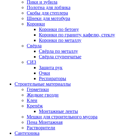
Пики и зубила
Полотна для лобзика
Скобы для степлера
Шнеки для мотобура
Коронки
Коронки по бетону
Коронки по граниту, кафелю, стеклу
Коронки по металлу
Свёрла
Свёрла по металлу
Свёрла ступенчатые
СИЗ
Защита рук
Очки
Респираторы
Строительные материаллы
Герметики
Жидкие гвозди
Клеи
Крепёж
Монтажные ленты
Мешки для строительного мусора
Пена Монтажная
Растворители
Сантехника