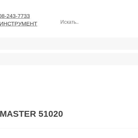
08-243-7733
ИНСТРУМЕНТ
X MASTER 51020
мент
Ручной инструмент
Расходные материалы
Строительн