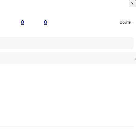
×
0
0
Войти
ые материаллы
Сантехника
Электрика и свет
Замки и фурнит