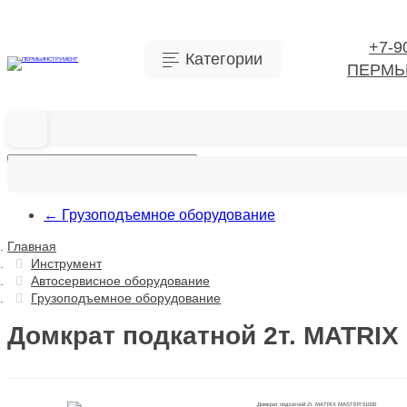
+7-9
Категории
ПЕРМЬ
←
Грузоподъемное оборудование
Бытовая химия
Главная
Инструмент
Инструмент
Автосервисное оборудование
Ручной инструмент
Грузоподъемное оборудование
Расходные материалы
Домкрат подкатной 2т. MATRI
Бытовая химия
Инстру
Строительные материаллы
Сантехника