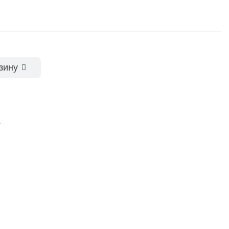
зину
у