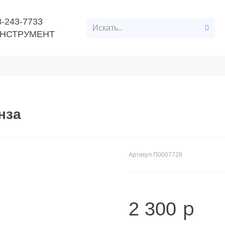
8-243-7733
НСТРУМЕНТ
нт
Расходные материалы
Строительные материалл
нза
Артикул
П0007728
p
2 300