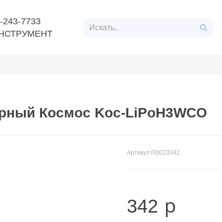
-243-7733
НСТРУМЕНТ
нт
Расходные материалы
Строительные материалл
орный Космос Koc-LiPoH3WCO
Артикул
П0023342
p
342