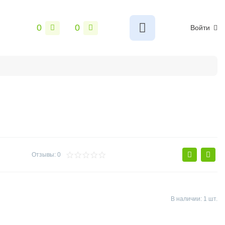
0
0
Войти
ы
Сантехника
Электрика и свет
Замки и фурнитур
Отзывы: 0
В наличии: 1 шт.