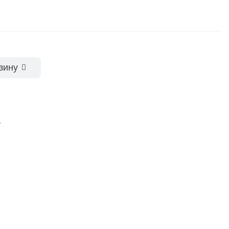
зину
у