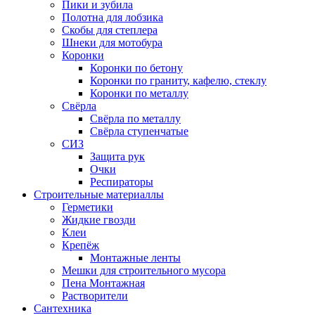
Пики и зубила
Полотна для лобзика
Скобы для степлера
Шнеки для мотобура
Коронки
Коронки по бетону
Коронки по граниту, кафелю, стеклу
Коронки по металлу
Свёрла
Свёрла по металлу
Свёрла ступенчатые
СИЗ
Защита рук
Очки
Респираторы
Строительные материаллы
Герметики
Жидкие гвозди
Клеи
Крепёж
Монтажные ленты
Мешки для строительного мусора
Пена Монтажная
Растворители
Сантехника