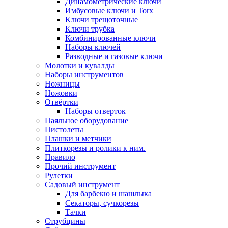
Динамометрические ключи
Имбусовые ключи и Torx
Ключи трещоточные
Ключи трубка
Комбинированные ключи
Наборы ключей
Разводные и газовые ключи
Молотки и кувалды
Наборы инструментов
Ножницы
Ножовки
Отвёртки
Наборы отверток
Паяльное оборудование
Пистолеты
Плашки и метчики
Плиткорезы и ролики к ним.
Правило
Прочий инструмент
Рулетки
Садовый инструмент
Для барбекю и шашлыка
Секаторы, сучкорезы
Тачки
Струбцины