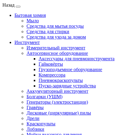
Назад
Бытовая химия
Мыло
Средства для мытья посуды
Средства для стирки
Средства для ухода за домом
Инструмент
Измерительный инструмент
Автосервисное оборудование
Аксессуары для пневмоинструмента
Гайковёрты
Грузоподъемное оборудование
Компрессора
Пневмокраскопульты
Пуско-зарядные устройства
Аккумуляторный инструмент
Болгарки (УШМ)
Генераторы (электростанции)
Гравёры
Дисковые (циркулярные) пилы
Дрели
Краскопульты
Лобзики
Мойки высокого давления