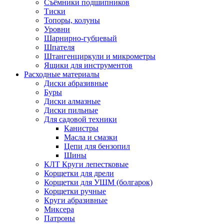
Съёмники подшипников
Тиски
Топоры, колуны
Уровни
Шарнирно-губцевый
Шпателя
Штангенциркули и микрометры
Ящики для инструментов
Расходные материалы
Диски абразивные
Буры
Диски алмазные
Диски пильные
Для садовой техники
Канистры
Масла и смазки
Цепи для бензопил
Шины
КЛТ Круги лепестковые
Корщетки для дрели
Корщетки для УШМ (болгарок)
Корщетки ручные
Круги абразивные
Миксера
Патроны