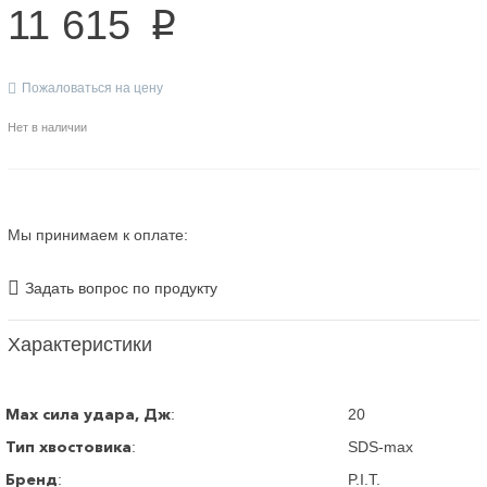
11 615
p
Пожаловаться на цену
Нет в наличии
Мы принимаем к оплате:
Задать вопрос по продукту
Характеристики
Max сила удара, Дж
:
20
Тип хвостовика
:
SDS-max
Бренд
:
P.I.T.