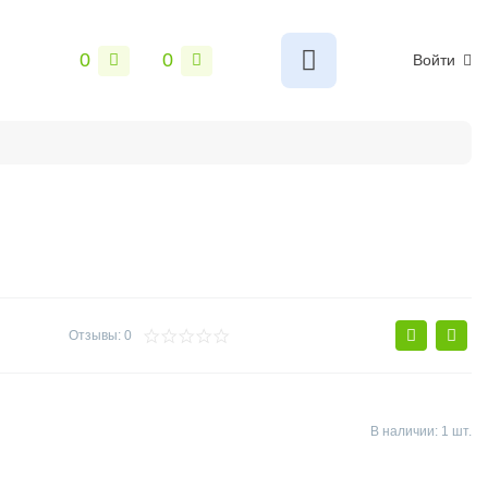
0
0
Войти
ы
Сантехника
Электрика и свет
Замки и фурнитур
Отзывы: 0
В наличии: 1 шт.