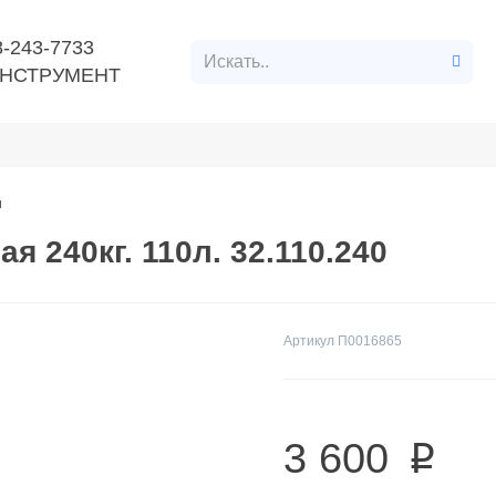
8-243-7733
НСТРУМЕНТ
нт
Расходные материалы
Строительные материалл
и
я 240кг. 110л. 32.110.240
Артикул
П0016865
3 600
p