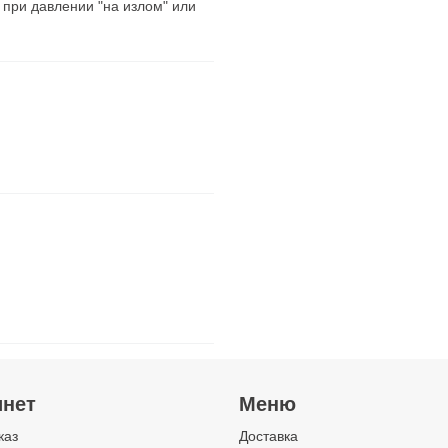
при давлении "на излом" или
инет
Меню
каз
Доставка