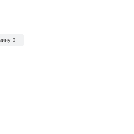
зину
у