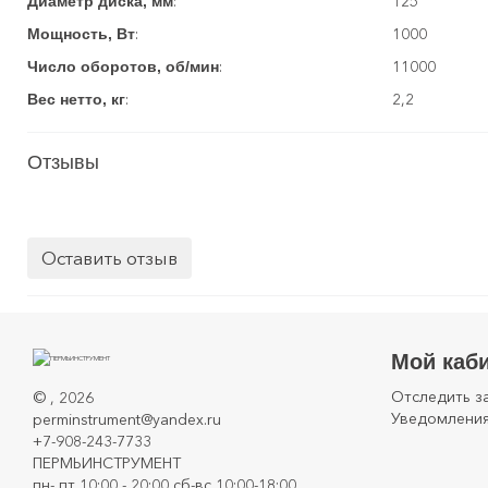
:
125
Диаметр диска, мм
:
1000
Мощность, Вт
:
11000
Число оборотов, об/мин
:
2,2
Вес нетто, кг
Отзывы
Оставить отзыв
Мой каб
Отследить з
©
, 2026
Уведомления
perminstrument@yandex.ru
+7-908-243-7733
ПЕРМЬИНСТРУМЕНТ
пн- пт 10:00 - 20:00 сб-вс 10:00-18:00