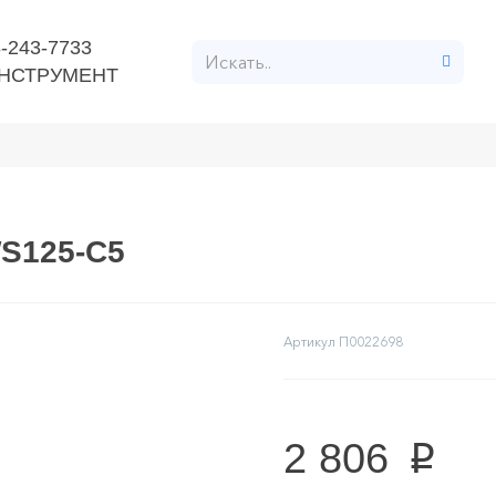
-243-7733
НСТРУМЕНТ
ент
Расходные материалы
Строительные материал
WS125-C5
Артикул
П0022698
2 806
p