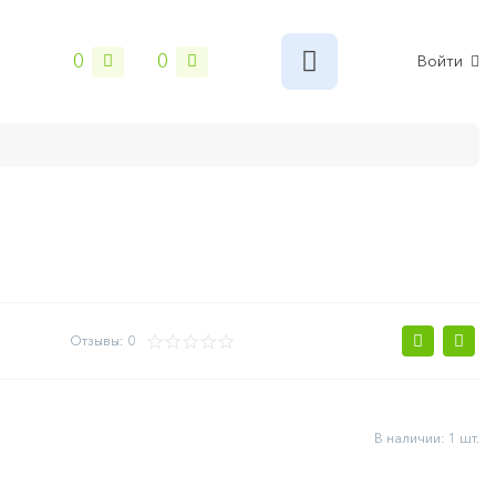
0
0
Войти
лы
Сантехника
Электрика и свет
Замки и фурни
Отзывы: 0
В наличии: 1 шт.